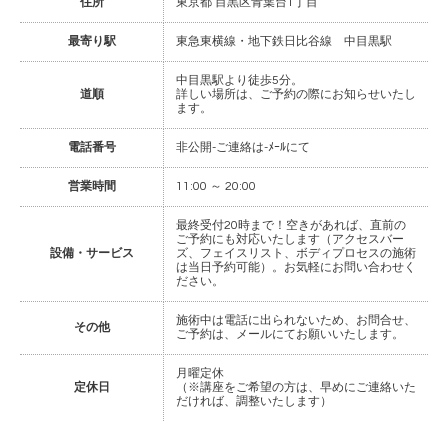
住所
東京都 目黒区青葉台1丁目
最寄り駅
東急東横線・地下鉄日比谷線 中目黒駅
中目黒駅より徒歩5分。
道順
詳しい場所は、ご予約の際にお知らせいたし
ます。
電話番号
非公開-ご連絡は-ﾒｰﾙにて
営業時間
11:00 ～ 20:00
最終受付20時まで！空きがあれば、直前の
ご予約にも対応いたします（アクセスバー
設備・サービス
ズ、フェイスリスト、ボディプロセスの施術
は当日予約可能）。お気軽にお問い合わせく
ださい。
施術中は電話に出られないため、お問合せ、
その他
ご予約は、メールにてお願いいたします。
月曜定休
定休日
（※講座をご希望の方は、早めにご連絡いた
だければ、調整いたします）