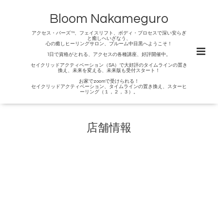
Bloom Nakameguro
アクセス・バーズ™、フェイスリフト、ボディ・プロセスで深い安らぎ
と癒しへいざなう、
心の癒しヒーリングサロン、ブルーム中目黒へようこそ！
1日で資格がとれる、アクセスの各種講座、好評開催中。
セイクリッドアクティベーション（SA）で大好評のタイムラインの置き
換え、未来を変える、未来版も受付スタート！
お家でzoomで受けられる！
セイクリッドアクティベーション、タイムラインの置き換え、スターヒ
ーリング（１，２，３）。
店舗情報