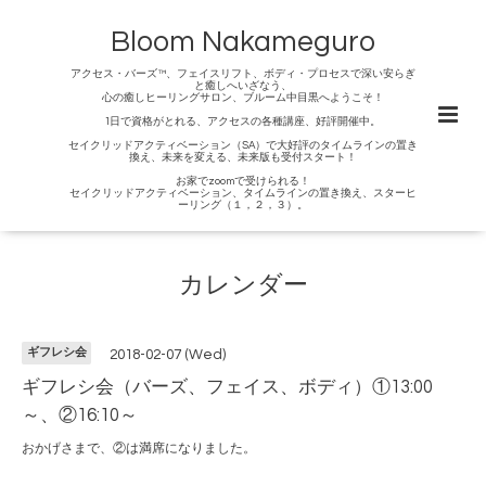
Bloom Nakameguro
アクセス・バーズ™、フェイスリフト、ボディ・プロセスで深い安らぎ
と癒しへいざなう、
心の癒しヒーリングサロン、ブルーム中目黒へようこそ！
1日で資格がとれる、アクセスの各種講座、好評開催中。
セイクリッドアクティベーション（SA）で大好評のタイムラインの置き
換え、未来を変える、未来版も受付スタート！
お家でzoomで受けられる！
セイクリッドアクティベーション、タイムラインの置き換え、スターヒ
ーリング（１，２，３）。
カレンダー
ギフレシ会
2018-02-07 (Wed)
ギフレシ会（バーズ、フェイス、ボディ）①13:00
～、②16:10～
おかげさまで、②は満席になりました。