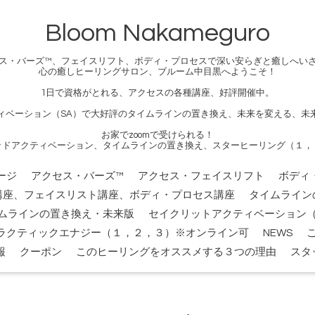
Bloom Nakameguro
ス・バーズ™、フェイスリフト、ボディ・プロセスで深い安らぎと癒しへい
心の癒しヒーリングサロン、ブルーム中目黒へようこそ！
1日で資格がとれる、アクセスの各種講座、好評開催中。
ィベーション（SA）で大好評のタイムラインの置き換え、未来を変える、未
お家でzoomで受けられる！
ッドアクティベーション、タイムラインの置き換え、スターヒーリング（１，
ージ
アクセス・バーズ™
アクセス・フェイスリフト
ボディ
講座、フェイスリスト講座、ボディ・プロセス講座
タイムライン
ムラインの置き換え・未来版
セイクリットアクティベーション（
ラクティックエナジー（１，２，３）※オンライン可
NEWS
報
クーポン
このヒーリングをオススメする３つの理由
スタ