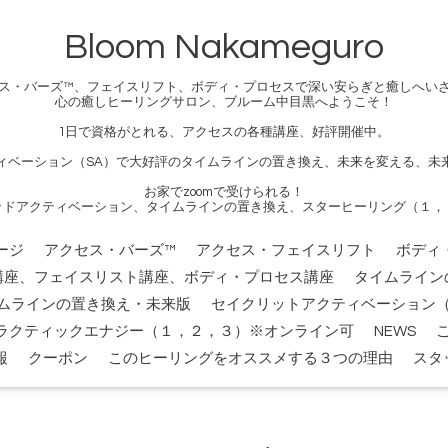
Bloom Nakameguro
ス・バーズ™、フェイスリフト、ボディ・プロセスで深い安らぎと癒しへい
心の癒しヒーリングサロン、ブルーム中目黒へようこそ！
1日で資格がとれる、アクセスの各種講座、好評開催中。
ィベーション（SA）で大好評のタイムラインの置き換え、未来を変える、未
お家でzoomで受けられる！
ッドアクティベーション、タイムラインの置き換え、スターヒーリング（１，
ージ
アクセス・バーズ™
アクセス・フェイスリフト
ボディ
講座、フェイスリスト講座、ボディ・プロセス講座
タイムライン
ムラインの置き換え・未来版
セイクリットアクティベーション（
ラクティックエナジー（１，２，３）※オンライン可
NEWS
報
クーポン
このヒーリングをオススメする３つの理由
スタ