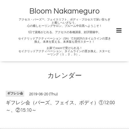
Bloom Nakameguro
アクセス・バーズ™、フェイスリフト、ボディ・プロセスで深い安らぎ
と癒しへいざなう、
心の癒しヒーリングサロン、ブルーム中目黒へようこそ！
1日で資格がとれる、アクセスの各種講座、好評開催中。
セイクリッドアクティベーション（SA）で大好評のタイムラインの置き
換え、未来を変える、未来版も受付スタート！
お家でzoomで受けられる！
セイクリッドアクティベーション、タイムラインの置き換え、スターヒ
ーリング（１，２，３）。
カレンダー
ギフレシ会
2019-06-20 (Thu)
ギフレシ会（バーズ、フェイス、ボディ）①12:00
～、②15:10～