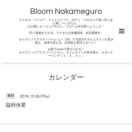
Bloom Nakameguro
アクセス・バーズ™、フェイスリフト、ボディ・プロセスで深い安らぎ
と癒しへいざなう、
心の癒しヒーリングサロン、ブルーム中目黒へようこそ！
1日で資格がとれる、アクセスの各種講座、好評開催中。
セイクリッドアクティベーション（SA）で大好評のタイムラインの置き
換え、未来を変える、未来版も受付スタート！
お家でzoomで受けられる！
セイクリッドアクティベーション、タイムラインの置き換え、スターヒ
ーリング（１，２，３）。
カレンダー
休日
2019-12-26 (Thu)
臨時休業