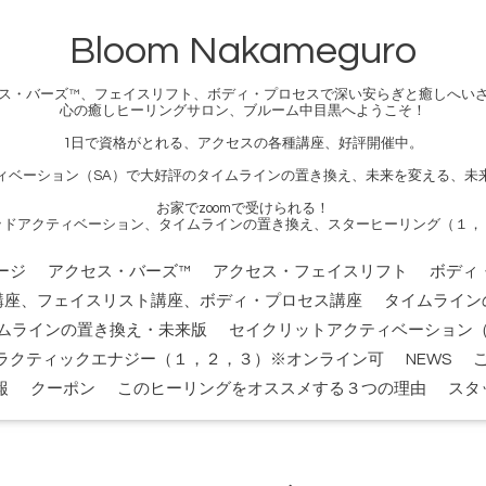
Bloom Nakameguro
ス・バーズ™、フェイスリフト、ボディ・プロセスで深い安らぎと癒しへい
心の癒しヒーリングサロン、ブルーム中目黒へようこそ！
1日で資格がとれる、アクセスの各種講座、好評開催中。
ィベーション（SA）で大好評のタイムラインの置き換え、未来を変える、未
お家でzoomで受けられる！
ッドアクティベーション、タイムラインの置き換え、スターヒーリング（１，
ージ
アクセス・バーズ™
アクセス・フェイスリフト
ボディ
講座、フェイスリスト講座、ボディ・プロセス講座
タイムライン
ムラインの置き換え・未来版
セイクリットアクティベーション（
ラクティックエナジー（１，２，３）※オンライン可
NEWS
報
クーポン
このヒーリングをオススメする３つの理由
スタ