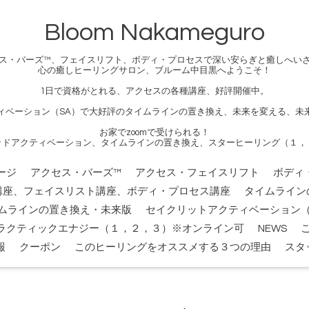
Bloom Nakameguro
ス・バーズ™、フェイスリフト、ボディ・プロセスで深い安らぎと癒しへい
心の癒しヒーリングサロン、ブルーム中目黒へようこそ！
1日で資格がとれる、アクセスの各種講座、好評開催中。
ィベーション（SA）で大好評のタイムラインの置き換え、未来を変える、未
お家でzoomで受けられる！
ッドアクティベーション、タイムラインの置き換え、スターヒーリング（１，
ージ
アクセス・バーズ™
アクセス・フェイスリフト
ボディ
講座、フェイスリスト講座、ボディ・プロセス講座
タイムライン
ムラインの置き換え・未来版
セイクリットアクティベーション（
ラクティックエナジー（１，２，３）※オンライン可
NEWS
報
クーポン
このヒーリングをオススメする３つの理由
スタ