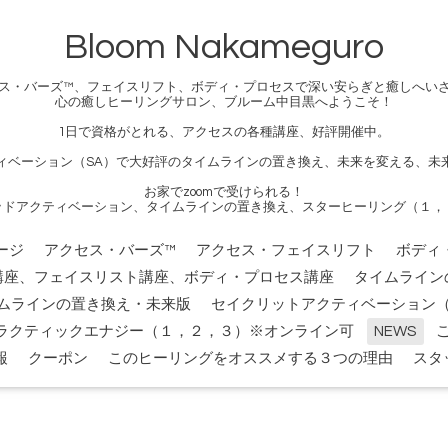
Bloom Nakameguro
ス・バーズ™、フェイスリフト、ボディ・プロセスで深い安らぎと癒しへい
心の癒しヒーリングサロン、ブルーム中目黒へようこそ！
1日で資格がとれる、アクセスの各種講座、好評開催中。
ィベーション（SA）で大好評のタイムラインの置き換え、未来を変える、未
お家でzoomで受けられる！
ッドアクティベーション、タイムラインの置き換え、スターヒーリング（１，
ージ
アクセス・バーズ™
アクセス・フェイスリフト
ボディ
講座、フェイスリスト講座、ボディ・プロセス講座
タイムライン
ムラインの置き換え・未来版
セイクリットアクティベーション（
ラクティックエナジー（１，２，３）※オンライン可
NEWS
報
クーポン
このヒーリングをオススメする３つの理由
スタ