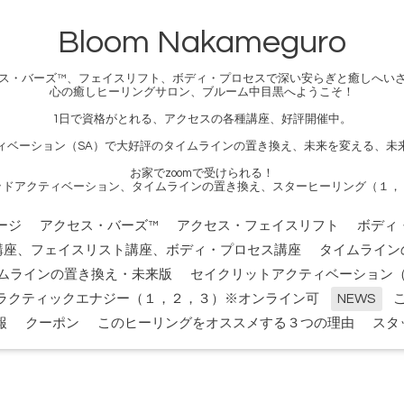
Bloom Nakameguro
ス・バーズ™、フェイスリフト、ボディ・プロセスで深い安らぎと癒しへい
心の癒しヒーリングサロン、ブルーム中目黒へようこそ！
1日で資格がとれる、アクセスの各種講座、好評開催中。
ィベーション（SA）で大好評のタイムラインの置き換え、未来を変える、未
お家でzoomで受けられる！
ッドアクティベーション、タイムラインの置き換え、スターヒーリング（１，
ージ
アクセス・バーズ™
アクセス・フェイスリフト
ボディ
講座、フェイスリスト講座、ボディ・プロセス講座
タイムライン
ムラインの置き換え・未来版
セイクリットアクティベーション（
ラクティックエナジー（１，２，３）※オンライン可
NEWS
報
クーポン
このヒーリングをオススメする３つの理由
スタ