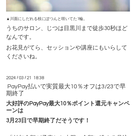
▲川面にしだれる枝にぽつんと咲いてた1輪。
うちのサロン、じつは目黒川まで徒歩30秒ほど
なんです。
お花見がてら、セッションや講座にもいらして
くださいね。
2024
/
03
/
21 18:38
PayPay払いで実質最大10％オフは3/23で早
期終了
大好評のPayPay最大10％ポイント還元キャンペ
ーンは
3月23日で早期終了だそうです！