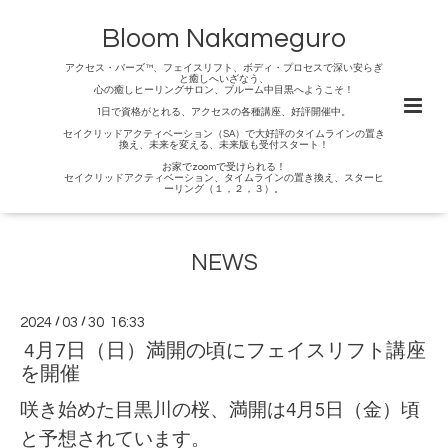
Bloom Nakameguro
アクセス・バーズ™、フェイスリフト、ボディ・プロセスで深い安らぎ
と癒しへいざなう、
心の癒しヒーリングサロン、ブルーム中目黒へようこそ！
1日で資格がとれる、アクセスの各種講座、好評開催中。
セイクリッドアクティベーション（SA）で大好評のタイムラインの置き
換え、未来を変える、未来版も受付スタート！
お家でzoomで受けられる！
セイクリッドアクティベーション、タイムラインの置き換え、スターヒ
ーリング（１，２，３）。
NEWS
2024
/
03
/
30 16:33
4月7日（日）満開の頃にフェイスリフト講座
を開催
咲き始めた目黒川の桜、満開は4月5日（金）頃
と予想されています。