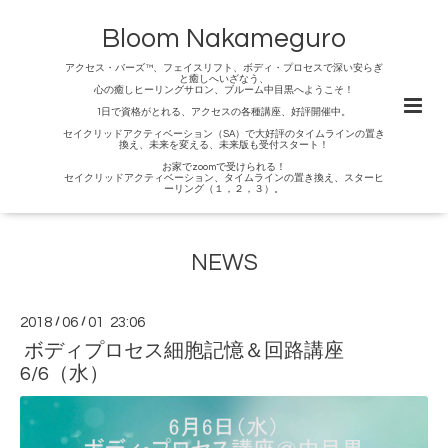
Bloom Nakameguro
アクセス・バーズ™、フェイスリフト、ボディ・プロセスで深い安らぎ
と癒しへいざなう、
心の癒しヒーリングサロン、ブルーム中目黒へようこそ！
1日で資格がとれる、アクセスの各種講座、好評開催中。
セイクリッドアクティベーション（SA）で大好評のタイムラインの置き
換え、未来を変える、未来版も受付スタート！
お家でzoomで受けられる！
セイクリッドアクティベーション、タイムラインの置き換え、スターヒ
ーリング（１，２，３）。
NEWS
2018
/
06
/
01 23:06
ボディプロセス細胞記憶＆回路講座
6/6（水）