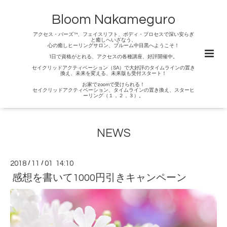
Bloom Nakameguro
アクセス・バーズ™、フェイスリフト、ボディ・プロセスで深い安らぎ
と癒しへいざなう、
心の癒しヒーリングサロン、ブルーム中目黒へようこそ！
1日で資格がとれる、アクセスの各種講座、好評開催中。
セイクリッドアクティベーション（SA）で大好評のタイムラインの置き
換え、未来を変える、未来版も受付スタート！
お家でzoomで受けられる！
セイクリッドアクティベーション、タイムラインの置き換え、スターヒ
ーリング（１，２，３）。
NEWS
2018
/
11
/
01 14:10
感想を書いて1000円引きキャンペーン