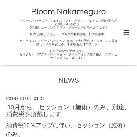
Bloom Nakameguro
アクセス・バーズ™、フェイスリフト、ボディ・プロセスで深い安らぎ
と癒しへいざなう、
心の癒しヒーリングサロン、ブルーム中目黒へようこそ！
1日で資格がとれる、アクセスの各種講座、好評開催中。
セイクリッドアクティベーション（SA）で大好評のタイムラインの置き
換え、未来を変える、未来版も受付スタート！
お家でzoomで受けられる！
セイクリッドアクティベーション、タイムラインの置き換え、スターヒ
ーリング（１，２，３）。
NEWS
2019
/
10
/
01 01:01
10月から、セッション（施術）のみ、別途、
消費税を頂戴します
消費税10％アップに伴い、セッション（施術）
のみ、