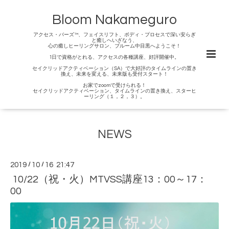
Bloom Nakameguro
アクセス・バーズ™、フェイスリフト、ボディ・プロセスで深い安らぎ
と癒しへいざなう、
心の癒しヒーリングサロン、ブルーム中目黒へようこそ！
1日で資格がとれる、アクセスの各種講座、好評開催中。
セイクリッドアクティベーション（SA）で大好評のタイムラインの置き
換え、未来を変える、未来版も受付スタート！
お家でzoomで受けられる！
セイクリッドアクティベーション、タイムラインの置き換え、スターヒ
ーリング（１，２，３）。
NEWS
2019
/
10
/
16 21:47
10/22（祝・火）MTVSS講座13：00～17：
00