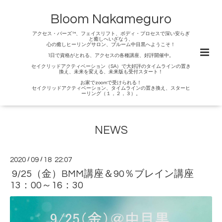
Bloom Nakameguro
アクセス・バーズ™、フェイスリフト、ボディ・プロセスで深い安らぎ
と癒しへいざなう、
心の癒しヒーリングサロン、ブルーム中目黒へようこそ！
1日で資格がとれる、アクセスの各種講座、好評開催中。
セイクリッドアクティベーション（SA）で大好評のタイムラインの置き
換え、未来を変える、未来版も受付スタート！
お家でzoomで受けられる！
セイクリッドアクティベーション、タイムラインの置き換え、スターヒ
ーリング（１，２，３）。
NEWS
2020
/
09
/
18 22:07
9/25（金）BMM講座＆90％ブレイン講座
13：00～16：30