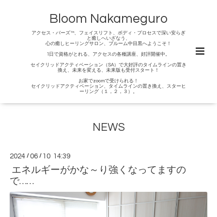
Bloom Nakameguro
アクセス・バーズ™、フェイスリフト、ボディ・プロセスで深い安らぎ
と癒しへいざなう、
心の癒しヒーリングサロン、ブルーム中目黒へようこそ！
1日で資格がとれる、アクセスの各種講座、好評開催中。
セイクリッドアクティベーション（SA）で大好評のタイムラインの置き
換え、未来を変える、未来版も受付スタート！
お家でzoomで受けられる！
セイクリッドアクティベーション、タイムラインの置き換え、スターヒ
ーリング（１，２，３）。
NEWS
2024
/
06
/
10 14:39
エネルギーがかな～り強くなってますの
で……