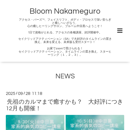
Bloom Nakameguro
アクセス・バーズ™、フェイスリフト、ボディ・プロセスで深い安らぎ
と癒しへいざなう、
心の癒しヒーリングサロン、ブルーム中目黒へようこそ！
1日で資格がとれる、アクセスの各種講座、好評開催中。
セイクリッドアクティベーション（SA）で大好評のタイムラインの置き
換え、未来を変える、未来版も受付スタート！
お家でzoomで受けられる！
セイクリッドアクティベーション、タイムラインの置き換え、スターヒ
ーリング（１，２，３）。
NEWS
2025
/
09
/
28 11:18
先祖のカルマまで癒すかも？ 大好評につき
12月も開催！