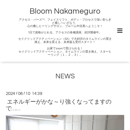
Bloom Nakameguro
アクセス・バーズ™、フェイスリフト、ボディ・プロセスで深い安らぎ
と癒しへいざなう、
心の癒しヒーリングサロン、ブルーム中目黒へようこそ！
1日で資格がとれる、アクセスの各種講座、好評開催中。
セイクリッドアクティベーション（SA）で大好評のタイムラインの置き
換え、未来を変える、未来版も受付スタート！
お家でzoomで受けられる！
セイクリッドアクティベーション、タイムラインの置き換え、スターヒ
ーリング（１，２，３）。
NEWS
2024
/
06
/
10 14:39
エネルギーがかな～り強くなってますの
で……